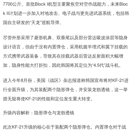
7700公斤。首批Block I机型主要聚焦空对空作战能力，未来Bloc
k II计划进一步加入对地攻击、电子战与更先进武器系统，包括韩
国自主研发的“天龙”巡航导弹。
尽管外形采用了菱形机鼻、双垂尾以及部分雷达吸波涂层等隐身
设计语言，但由于没有内置弹仓，采用机腹半埋式和翼下挂载的
方式携带武器装备，导致其在挂载武器后雷达反射面积大幅增
加，隐身性能大打折扣，因此韩国将其定位为“4.5代”战斗机。
进入今年8月份，美国《战区》杂志报道称韩国宣布将对KF-21进
行全面升级，为其装配两个隐形弹仓，并安装龙勃透镜，这一举
措无疑将使KF-21的性能和定位发生重大转变。
升级内容解析：隐形弹仓与龙勃透镜
此次KF-21升级的核心在于装配两个隐形弹仓。内置弹仓对于战