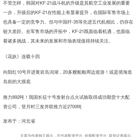
不管怎样，韩国对KF-21战斗机的升级是其航空工业发展的重要
一步，升级后的KF-21在性能上有显著提升，在国际军售市场上
也具备一定的竞争力。但与中国歼-35等先进五代机相比，仍存在
较大差距。在军售市场的开拓中，KF-21既面临着机遇，也面临
着诸多挑战，其未来的发展和市场表现值得持续关注。
《花妖》连载十四
向阳红10号开进黄岩岛潟湖，20多艘船舶周边巡游！或是填海造
岛前的大摸底
推力892吨！我国长征十号发射台点火试验取得成功期货十大配
资公司，登月时三发并联推力近2700吨
发布于：河北省
文章为作者独立观点，不代表配资平台_炒股配资平台_联华证券观点