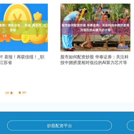
杆 喜报！再获佳绩！_职
股市如何配资炒股 华泰证券：关注科
_江苏省
技中拥挤度相对低位的AI算力芯片等
炒股配资平台