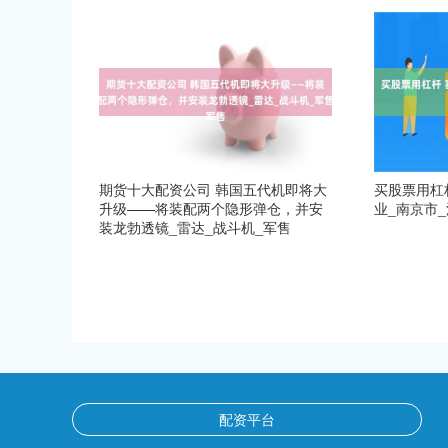
期货十大配资公司 韩国五代机即将大
买股票用杠
升级——将装配两个隐形弹仓，并安
业_南京市
装龙勃透镜_雷达_战斗机_军售
配资平台