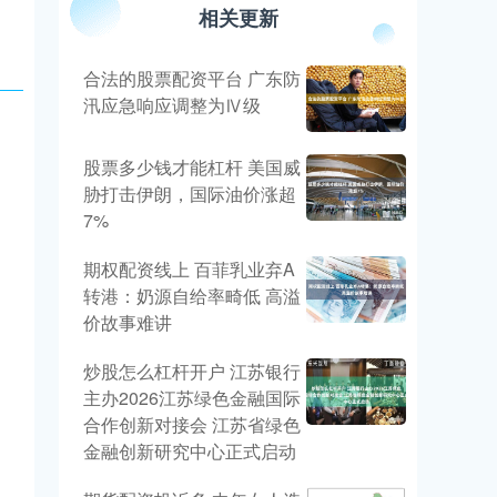
相关更新
合法的股票配资平台 广东防
汛应急响应调整为Ⅳ级
股票多少钱才能杠杆 美国威
胁打击伊朗，国际油价涨超
7%
期权配资线上 百菲乳业弃A
转港：奶源自给率畸低 高溢
价故事难讲
炒股怎么杠杆开户 江苏银行
主办2026江苏绿色金融国际
合作创新对接会 江苏省绿色
金融创新研究中心正式启动