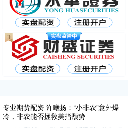
专业期货配资 许曦扬：“小非农”意外爆
冷，非农能否拯救美指颓势