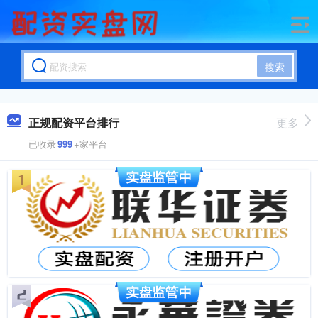
搜索
正规配资平台排行
更多
已收录
999
+家平台