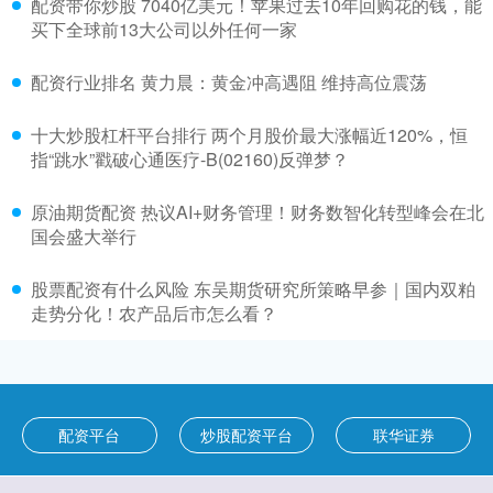
配资带你炒股 7040亿美元！苹果过去10年回购花的钱，能
买下全球前13大公司以外任何一家
配资行业排名 黄力晨：黄金冲高遇阻 维持高位震荡
十大炒股杠杆平台排行 两个月股价最大涨幅近120%，恒
指“跳水”戳破心通医疗-B(02160)反弹梦？
原油期货配资 热议AI+财务管理！财务数智化转型峰会在北
国会盛大举行
股票配资有什么风险 东吴期货研究所策略早参｜国内双粕
走势分化！农产品后市怎么看？
配资平台
炒股配资平台
联华证券