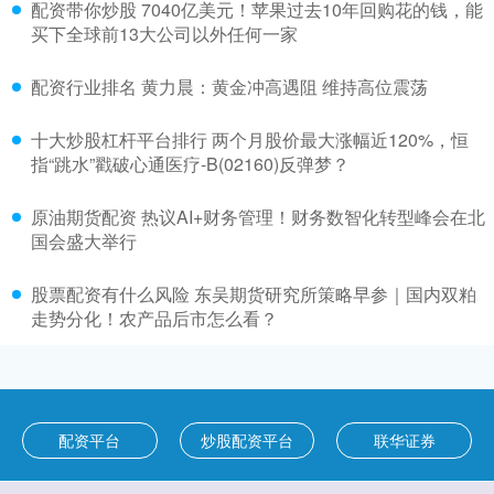
配资带你炒股 7040亿美元！苹果过去10年回购花的钱，能
买下全球前13大公司以外任何一家
配资行业排名 黄力晨：黄金冲高遇阻 维持高位震荡
十大炒股杠杆平台排行 两个月股价最大涨幅近120%，恒
指“跳水”戳破心通医疗-B(02160)反弹梦？
原油期货配资 热议AI+财务管理！财务数智化转型峰会在北
国会盛大举行
股票配资有什么风险 东吴期货研究所策略早参｜国内双粕
走势分化！农产品后市怎么看？
配资平台
炒股配资平台
联华证券