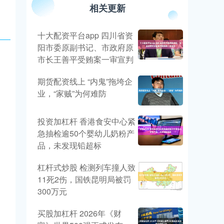
相关更新
十大配资平台app 四川省资
阳市委原副书记、市政府原
市长王善平受贿案一审宣判
期货配资线上 “内鬼”拖垮企
业，“家贼”为何难防
投资加杠杆 香港食安中心紧
急抽检逾50个婴幼儿奶粉产
品，未发现铅超标
杠杆式炒股 检测列车撞人致
11死2伤，国铁昆明局被罚
300万元
买股加杠杆 2026年《财