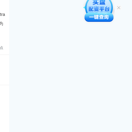
ra
为
点