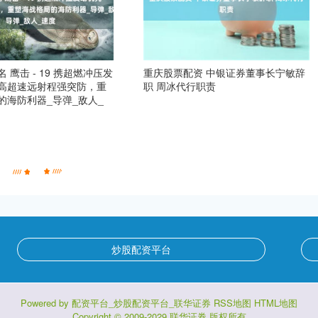
 鹰击 - 19 携超燃冲压发
重庆股票配资 中银证券董事长宁敏辞
高超速远射程强突防，重
职 周冰代行职责
的海防利器_导弹_敌人_
炒股配资平台
Powered by
配资平台_炒股配资平台_联华证券
RSS地图
HTML地图
Copyright
© 2009-2029
联华证券
版权所有