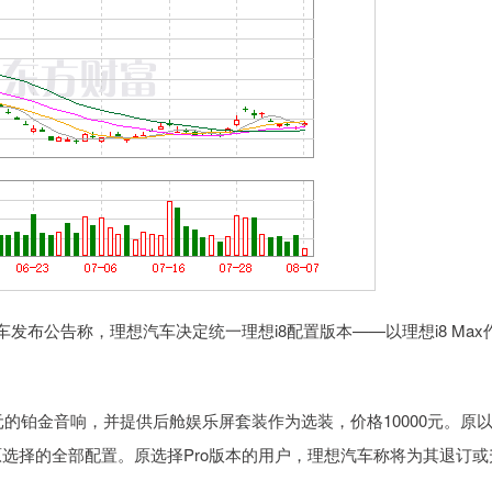
布公告称，理想汽车决定统一理想i8配置版本——以理想i8 Max
铂金音响，并提供后舱娱乐屏套装作为选装，价格10000元。原以3
可实现原选择的全部配置。原选择Pro版本的用户，理想汽车称将为其退订或