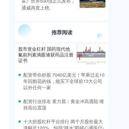
富》世界500强正式发布，
通威再度上榜。
推荐阅读
股市资金杠杆 国药现代他
氟前列素滴眼液获药品注册
证书
配资带你炒股 7040亿美元！苹果过去10
年回购花的钱，能买下全球前13大公司
以外任何一家
配资行业排名 黄力晨：黄金冲高遇阻 维
持高位震荡
十大炒股杠杆平台排行 两个月股价最大
涨幅近120%，恒指“跳水”戳破心通医疗-