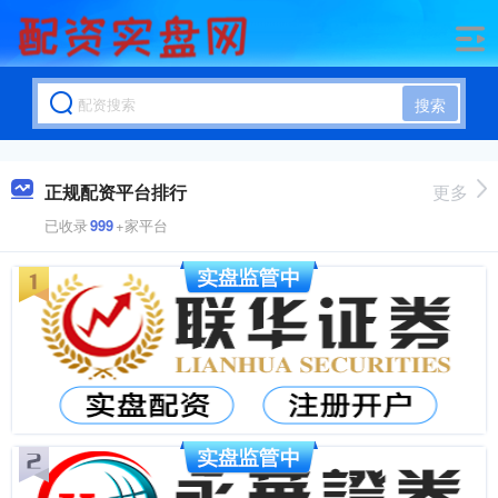
搜索
正规配资平台排行
更多
已收录
999
+家平台