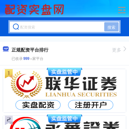
搜索
正规配资平台排行
更多
已收录
999
+家平台