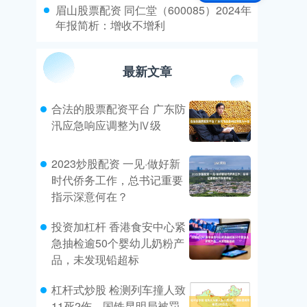
​眉山股票配资 同仁堂（600085）2024年
年报简析：增收不增利
最新文章
合法的股票配资平台 广东防
汛应急响应调整为Ⅳ级
2023炒股配资 一见·做好新
时代侨务工作，总书记重要
指示深意何在？
投资加杠杆 香港食安中心紧
急抽检逾50个婴幼儿奶粉产
品，未发现铅超标
杠杆式炒股 检测列车撞人致
11死2伤，国铁昆明局被罚