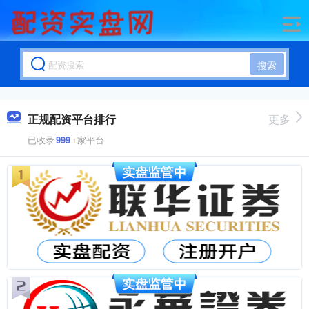
搜索
正规配资平台排行
更多
已收录
999
+家平台