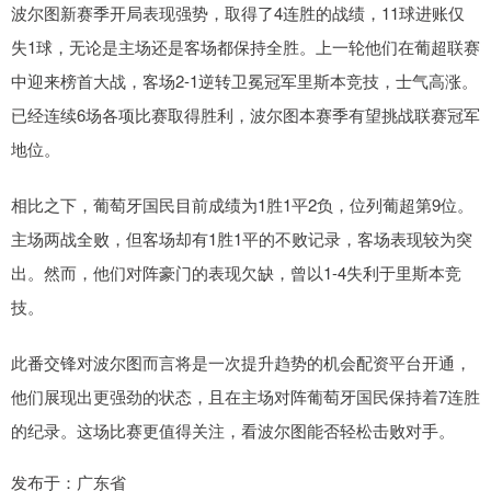
波尔图新赛季开局表现强势，取得了4连胜的战绩，11球进账仅
失1球，无论是主场还是客场都保持全胜。上一轮他们在葡超联赛
中迎来榜首大战，客场2-1逆转卫冕冠军里斯本竞技，士气高涨。
已经连续6场各项比赛取得胜利，波尔图本赛季有望挑战联赛冠军
地位。
相比之下，葡萄牙国民目前成绩为1胜1平2负，位列葡超第9位。
主场两战全败，但客场却有1胜1平的不败记录，客场表现较为突
出。然而，他们对阵豪门的表现欠缺，曾以1-4失利于里斯本竞
技。
此番交锋对波尔图而言将是一次提升趋势的机会配资平台开通，
他们展现出更强劲的状态，且在主场对阵葡萄牙国民保持着7连胜
的纪录。这场比赛更值得关注，看波尔图能否轻松击败对手。
发布于：广东省