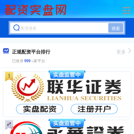
搜索
正规配资平台排行
更多
已收录
999
+家平台