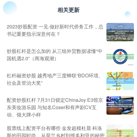
相关更新
2023炒股配资 一见·做好新时代侨务工作，总
书记重要指示深意何在？
炒股杠杆是怎么加的 从三组外贸数据读懂“中
国机遇2.0”（商海观潮）
杠杆融资炒股 越秀地产三度蝉联“BDO环境、
社会及管治大奖”
配资炒股杠杆 7月31日锁定ChinaJoy E3馆京
东美妆游乐园 与知名Coser和有声剧CV互
动、领大牌小样
股票线上配资平台有哪些 金发超模杜晨·科洛
斯的田园时尚，从荷兰乡村到维多利亚的秘密