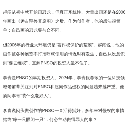
赵闯从初中就开始画恐龙，但真正系统性、大量出画还是在2006
年画出《远古翔兽复原图》之后。作为创作者，他的想法很简
单：自己画的恐龙要与众不同。
但2006年的行业大环境仍是“著作权保护的荒漠”。赵闯说，他的
画作被各种展览不打招呼就使用的情况时有发生，自己从没意识
到“要去维权”，直到PNSO的投资人坐不住了。
李青是PNSO的早期投资人。2024年，李青很尊敬的一位科技领
域老前辈关注到对PNSO和赵闯作品侵权的问题越来越严重。他
质问李青“装什么老好人”。
李青说闷头做创作的PNSO一直活得挺好，多年来对侵权的事情
始终“睁一只眼闭一只”，何必主动做得罪人的事？