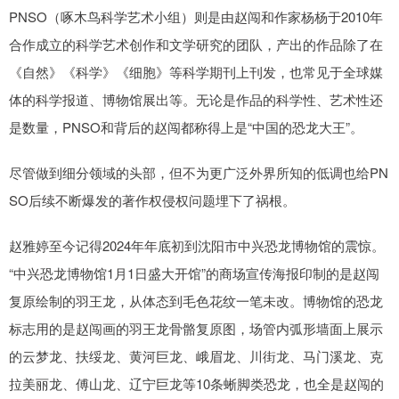
PNSO（啄木鸟科学艺术小组）则是由赵闯和作家杨杨于2010年
合作成立的科学艺术创作和文学研究的团队，产出的作品除了在
《自然》《科学》《细胞》等科学期刊上刊发，也常见于全球媒
体的科学报道、博物馆展出等。无论是作品的科学性、艺术性还
是数量，PNSO和背后的赵闯都称得上是“中国的恐龙大王”。
尽管做到细分领域的头部，但不为更广泛外界所知的低调也给PN
SO后续不断爆发的著作权侵权问题埋下了祸根。
赵雅婷至今记得2024年年底初到沈阳市中兴恐龙博物馆的震惊。
“中兴恐龙博物馆1月1日盛大开馆”的商场宣传海报印制的是赵闯
复原绘制的羽王龙，从体态到毛色花纹一笔未改。博物馆的恐龙
标志用的是赵闯画的羽王龙骨骼复原图，场管内弧形墙面上展示
的云梦龙、扶绥龙、黄河巨龙、峨眉龙、川街龙、马门溪龙、克
拉美丽龙、傅山龙、辽宁巨龙等10条蜥脚类恐龙，也全是赵闯的