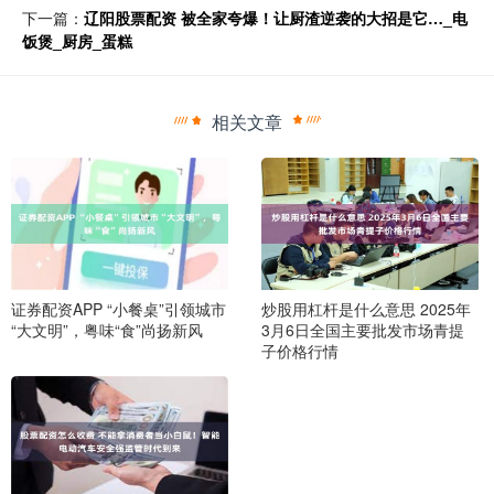
下一篇：
辽阳股票配资 被全家夸爆！让厨渣逆袭的大招是它…_电
饭煲_厨房_蛋糕
相关文章
证券配资APP “小餐桌”引领城市
炒股用杠杆是什么意思 2025年
“大文明”，粤味“食”尚扬新风
3月6日全国主要批发市场青提
子价格行情