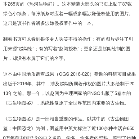
本268页的《热河生物群》。这本精装大部头的书页上贴了87张
绿色小纸条，每张纸条对应着一幅或多幅涉嫌侵权使用的图片。
这只是该书作者诸多涉嫌侵权著作中的一本。
翻看书页可以看到很多令人哭笑不得的操作：有的图片标注了引
用来源“赵闯绘”；有的写着“赵闯授权”；更多还是赵闯绘制的图
片，却没有本属于它们的名字。
这本由中国地质调查成果（CGS 2016-020）赞助的科研项目成果
出版于2016年。其中，涉及赵闯所属著作权的图片大多绘制于20
13年之前。那一年，以赵闯为主理画家的PNSO出版了5卷本的
《古生物图鉴》，系统性复原了全世界范围内重要的古生物。
《古生物图鉴》是一部相当重要的作品。以其中的《古生物图
鉴：中国恐龙》为例，图鉴用中英文标注了近130余种生活在650
0万年前中国恐龙的中文名称、学名、命名者的资料，整理了物种