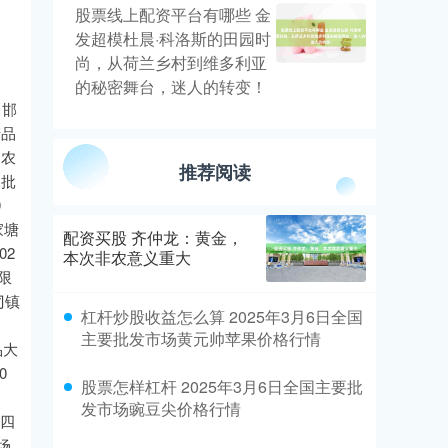
股票线上配资平台有哪些 金
发超模杜晨·科洛斯的田园时
尚，从荷兰乡村到维多利亚
的秘密舞台，迷人的转变！
 邯
产品
司农
推荐阅读
品批
0
家塘
配资买股 齐仲龙：黄金，
02
本次非农意义重大
有限
刁镇
杠杆炒股收益怎么算 2025年3月6日全国
主要批发市场黄元帅苹果价格行情
品大
0
股票怎样杠杆 2025年3月6日全国主要批
发市场豌豆尖价格行情
 四
场