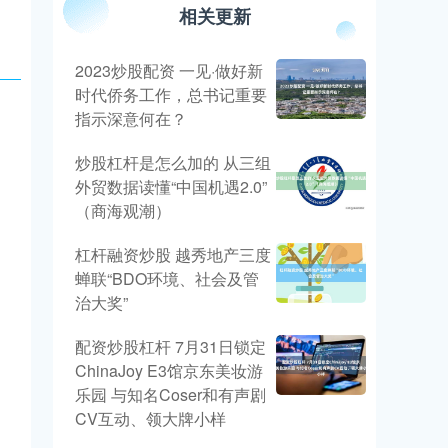
相关更新
2023炒股配资 一见·做好新
时代侨务工作，总书记重要
指示深意何在？
炒股杠杆是怎么加的 从三组
外贸数据读懂“中国机遇2.0”
（商海观潮）
杠杆融资炒股 越秀地产三度
蝉联“BDO环境、社会及管
治大奖”
配资炒股杠杆 7月31日锁定
ChinaJoy E3馆京东美妆游
乐园 与知名Coser和有声剧
CV互动、领大牌小样