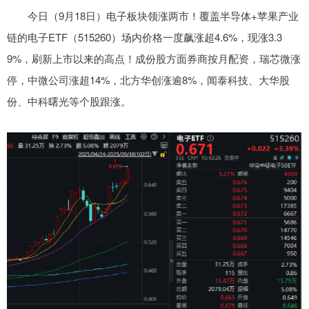
今日（9月18日）电子板块领涨两市！覆盖半导体+苹果产业
链的电子ETF（515260）场内价格一度飙涨超4.6%，现涨3.3
9%，刷新上市以来的高点！成份股方面券商按月配资，瑞芯微涨
停，中微公司涨超14%，北方华创涨逾8%，闻泰科技、大华股
份、中科曙光等个股跟涨。