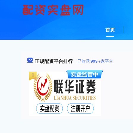
首页
正规配资平台排行
已收录
999
+家平台