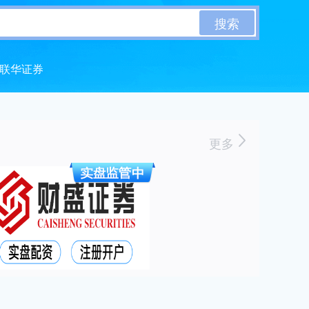
搜索
联华证券
更多