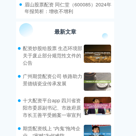
​眉山股票配资 同仁堂（600085）2024年
年报简析：增收不增利
最新文章
配资炒股给股票 生态环境部
关于废止部分规范性文件的
公告
广州期货配资公司 铁路助力
景德镇瓷业传承发展
十大配资平台app 四川省资
阳市委原副书记、市政府原
市长王善平受贿案一审宣判
期货配资线上 “内鬼”拖垮企
业，“家贼”为何难防