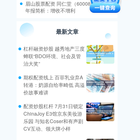
​眉山股票配资 同仁堂（600085）2024年
年报简析：增收不增利
最新文章
杠杆融资炒股 越秀地产三度
蝉联“BDO环境、社会及管
治大奖”
期权配资线上 百菲乳业弃A
转港：奶源自给率畸低 高溢
价故事难讲
配资炒股杠杆 7月31日锁定
ChinaJoy E3馆京东美妆游
乐园 与知名Coser和有声剧
CV互动、领大牌小样